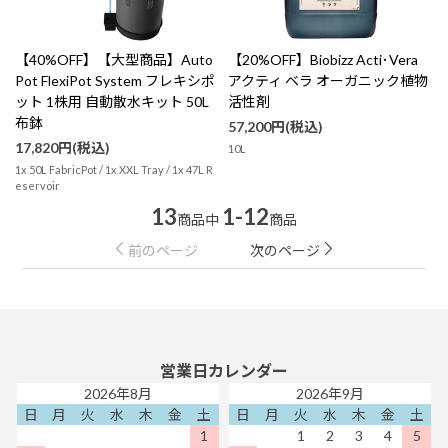
【40%OFF】【大型商品】Auto
【20%OFF】Biobizz Acti･Vera
Pot FlexiPot System フレキシポ
アクティ ベラ オーガニック植物
ット 1株用 自動散水キット 50L
活性剤
布鉢
57,200円(税込)
17,820円(税込)
10L
1x 50L FabricPot / 1x XXL Tray / 1x 47L R
eservoir
13
1-12
商品中
商品
前のページ
次のページ
営業日カレンダー
2026年8月
2026年9月
日
月
火
水
木
金
土
日
月
火
水
木
金
土
1
1
2
3
4
5