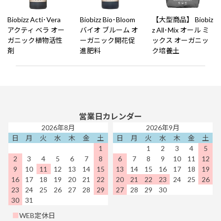
Biobizz Acti･Vera
Biobizz Bio･Bloom
【大型商品】 Biobiz
アクティ ベラ オー
バイオ ブルーム オ
z All･Mix オール ミ
ガニック植物活性
ーガニック開花促
ックス オーガニッ
剤
進肥料
ク培養土
営業日カレンダー
2026年8月
2026年9月
日
月
火
水
木
金
土
日
月
火
水
木
金
土
1
1
2
3
4
5
2
3
4
5
6
7
8
6
7
8
9
10
11
12
9
10
11
12
13
14
15
13
14
15
16
17
18
19
16
17
18
19
20
21
22
20
21
22
23
24
25
26
23
24
25
26
27
28
29
27
28
29
30
30
31
■
WEB定休日