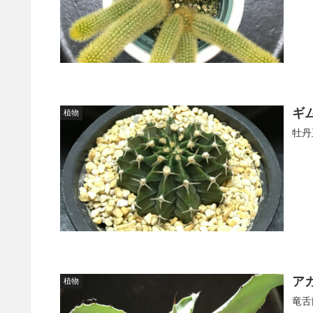
ギ
植物
牡丹
ア
植物
竜舌