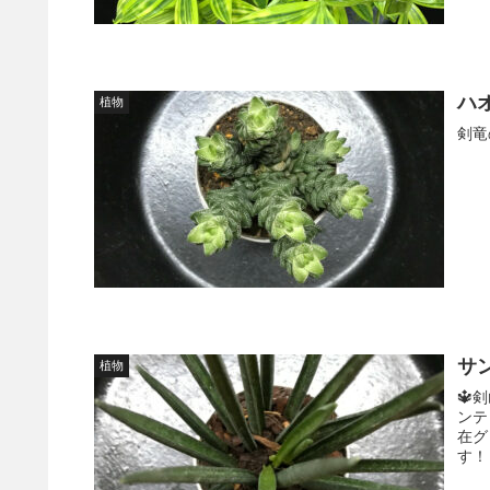
ハ
植物
剣竜
サ
植物
🔱
ンテ
在グ
す！ .