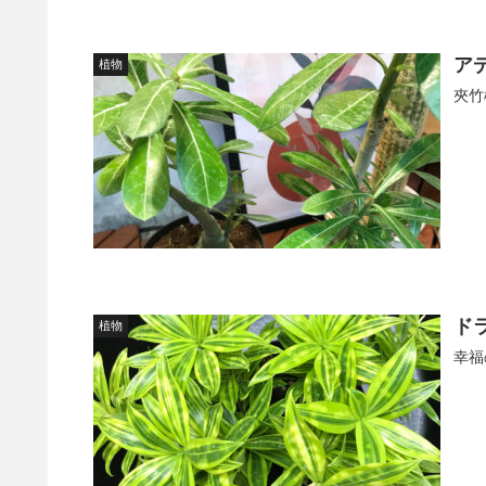
ア
植物
夾竹
ド
植物
幸福