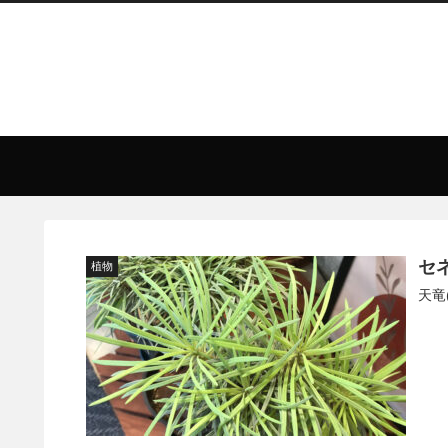
セ
植物
天竜