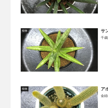
サ
植物
千歳
ア
植物
金紐