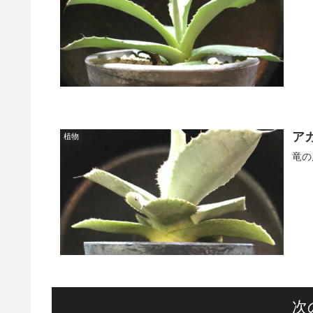
ア
植物
竜の
次