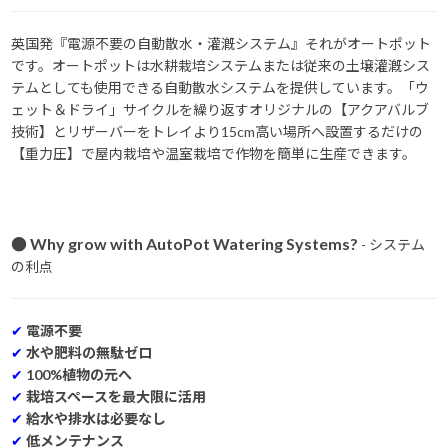
英国発『電源不要の自動散水・灌漑システム』それがオートポット
です。オートポットは水耕栽培システムまたは従来の土壌灌漑シス
テムとしても使用できる自動散水システムを提供しています。「ウ
ェット＆ドライ」サイクルを繰り返すオリジナルの【アクアバルブ
技術】とリザーバーをトレイより15cm高い場所へ設置するだけの
【重力圧】で屋内栽培や温室栽培で作物を簡単に生産できます。
● Why grow with AutoPot Watering Systems?
- システム
の利点
✔
電源不要
✔
水や肥料の無駄ゼロ
✔
100%植物の元へ
✔
栽培スペースを最大限に活用
✔
給水や排水は必要なし
✔
低メンテナンス