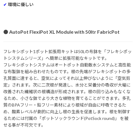
✔
環境に優しい
● AutoPot FlexiPot XL Module with 50ltr FabricPot
フレキシポット1ポット拡張用キットは50Lの布鉢を「フレキシポッ
トシステムシリーズ」へ簡単に拡張可能なキットです。
フレキシポットシステムはオートポット自動散水システムと高性能
な布製鉢を組み合わせたものです。根の先端がフレキシポットの多
孔質面に達すると、空気によってそれ以上伸びないように「空気剪
定」されます。次に二次根が発達し、水分と栄養分の吸収が大幅に
改善された繊維状の根構造が形成されます。根の回り込みもなくな
るため、小さな鉢でより大きな植物を育てることができます。多孔
質のBPAフリー・鉛フリー素材により根域が自由に呼吸できるた
め、酸素レベルが劇的に向上し根の生長を促進します。根を制御す
るためには付属の「ポットソックラウンド(PotSock round)」 を被
せる事が不可欠です。