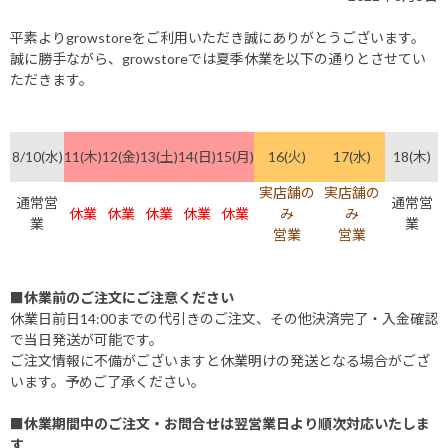
平素よりgrowstoreをご利用いただき誠にありがとうございます。
誠に勝手ながら、growstoreでは夏季休業を以下の通りとさせてい
ただきます。
8/10(水)
11(木)
12(金)
13(土)
14(日)
15(月)
16(火)
17(水)
18(木)
実店舗の
実店舗の
通常営
通常営
休業
休業
休業
休業
休業
み
み
業
業
営業
営業
■休業前のご注文にご注意ください
休業日前日14:00までの代引きのご注文、その他決済完了・入金確認
で当日発送が可能です。
ご注文情報に不備がございますと休業明けの発送となる場合がござ
います。予めご了承ください。
■休業期間中のご注文・お問合せは翌営業日より順次対応いたしま
す