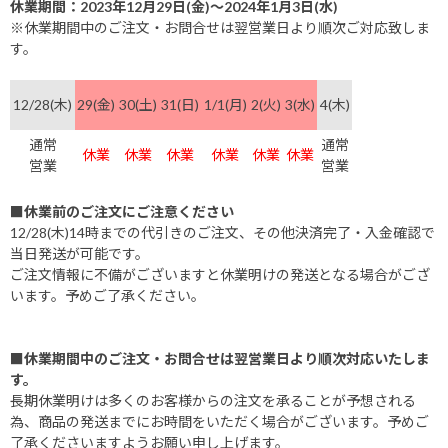
休業期間：2023年12月29日(金)～2024年1月3日(水)
※休業期間中のご注文・お問合せは翌営業日より順次ご対応致しま
す。
12/28(木)
29(金)
30(土)
31(日)
1/1(月)
2(火)
3(水)
4(木)
通常
通常
休業
休業
休業
休業
休業
休業
営業
営業
■休業前のご注文にご注意ください
12/28(木)14時までの代引きのご注文、その他決済完了・入金確認で
当日発送が可能です。
ご注文情報に不備がございますと休業明けの発送となる場合がござ
います。予めご了承ください。
■休業期間中のご注文・お問合せは翌営業日より順次対応いたしま
す。
長期休業明けは多くのお客様からの注文を承ることが予想される
為、商品の発送までにお時間をいただく場合がございます。予めご
了承くださいますようお願い申し上げます。