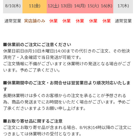
8/10(木)
11(金)
12(土)
13(日)
14(月)
15(火)
16(水)
17(木)
通常営業
実店舗のみ
休業
休業
休業
休業
休業
通常営業
■休業前のご注文にご注意ください
休業日前日(8月10日木曜日)14:00までの代引きのご注文、その他決
済完了・入金確認で当日発送が可能です。
ご注文情報に不備がございますと休業明けの発送となる場合がござ
います。予めご了承ください。
■休業期間中のご注文・お問合せは翌営業日より順次対応いたしま
す
長期休業明けは多くのお客様からの注文を承ることが予想される
為、商品の発送までにお時間をいただく場合がございます。予めご
了承くださいますようお願い申し上げます。
■お取り寄せ品に関するご注意
ご注文にお取り寄せ品が含まれる場合、8/9(水)14時以降のご注文に
つきましては休業明けの受付となります。