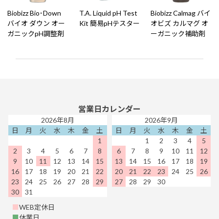
Biobizz Bio･Down
T.A. Liquid pH Test
Biobizz Calmag バイ
バイオ ダウン オー
Kit 簡易pHテスター
オビズ カルマグ オ
ガニックpH調整剤
ーガニック補助剤
営業日カレンダー
2026年8月
2026年9月
日
月
火
水
木
金
土
日
月
火
水
木
金
土
1
1
2
3
4
5
2
3
4
5
6
7
8
6
7
8
9
10
11
12
9
10
11
12
13
14
15
13
14
15
16
17
18
19
16
17
18
19
20
21
22
20
21
22
23
24
25
26
23
24
25
26
27
28
29
27
28
29
30
30
31
■
WEB定休日
■
休業日