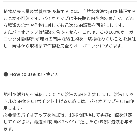
植物が最大量の栄養素を吸収するには、自然な方法でpHを補正する
ことが不可欠です。バイオアップは生長期と開花期の両方で、どん
な種類の培地や作物に対しても迅速なpH調整を可能にします。
またバイオアップは強酸を含みません。これは、この100％オーガ
ニックpH調整剤が培地の有用な微生物を一切損なわないことを意味
し、発芽から収穫まで作物を完全なオーガニックに保ちます。
● How to use it?
- 使い方
肥料や活力剤を希釈してできた溶液のpHを測定します。溶液1リッ
トルのpH値を0.1ポイント上げるためには、バイオアップを0.1ml使
用します。
必要量のバイオアップを添加後、10秒間撹拌して再びpH値を測定
してください。最適pH範囲(6.2～6.5)に達したら植物に溶液を与え
ます。