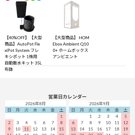
【40%OFF】【大型
【大型商品】 HOM
商品】AutoPot Fle
Ebox Ambient Q10
xiPot System フレ
0+ ホームボックス
キシポット 1株用
アンビエント
自動散水キット 35L
布鉢
営業日カレンダー
2026年8月
2026年9月
日
月
火
水
木
金
土
日
月
火
水
木
金
土
1
1
2
3
4
5
2
3
4
5
6
7
8
6
7
8
9
10
11
12
9
10
11
12
13
14
15
13
14
15
16
17
18
19