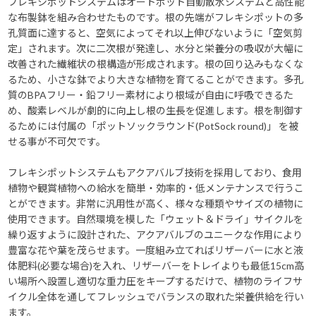
フレキシポットシステムはオートポット自動散水システムと高性能
な布製鉢を組み合わせたものです。根の先端がフレキシポットの多
孔質面に達すると、空気によってそれ以上伸びないように「空気剪
定」されます。次に二次根が発達し、水分と栄養分の吸収が大幅に
改善された繊維状の根構造が形成されます。根の回り込みもなくな
るため、小さな鉢でより大きな植物を育てることができます。多孔
質のBPAフリー・鉛フリー素材により根域が自由に呼吸できるた
め、酸素レベルが劇的に向上し根の生長を促進します。根を制御す
るためには付属の「ポットソックラウンド(PotSock round)」 を被
せる事が不可欠です。
フレキシポットシステムもアクアバルブ技術を採用しており、食用
植物や観賞植物への給水を簡単・効率的・低メンテナンスで行うこ
とができます。非常に汎用性が高く、様々な種類やサイズの植物に
使用できます。自然環境を模した「ウェット＆ドライ」サイクルを
繰り返すように設計された、アクアバルブのユニークな作用により
豊富な花や葉を茂らせます。一度組み立てればリザーバーに水と液
体肥料(必要な場合)を入れ、リザーバーをトレイよりも最低15cm高
い場所へ設置し適切な重力圧をキープするだけで、植物のライフサ
イクル全体を通してフレッシュでバランスの取れた栄養供給を行い
ます。