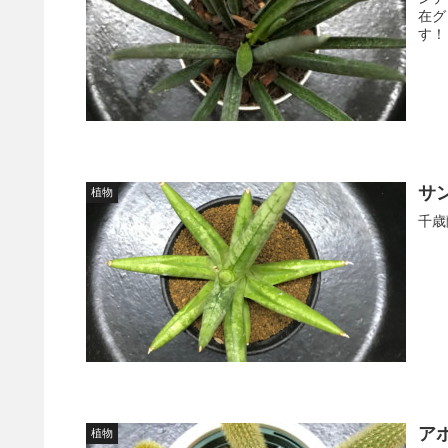
在グ
す！ .
サ
植物
千歳
ア
植物