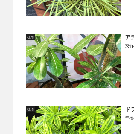
ア
植物
夾竹
ド
植物
幸福