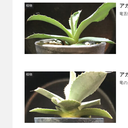
ア
植物
竜舌
ア
植物
竜の