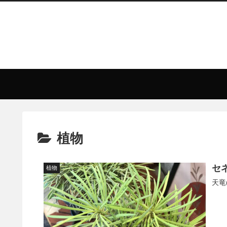
植物
セ
植物
天竜