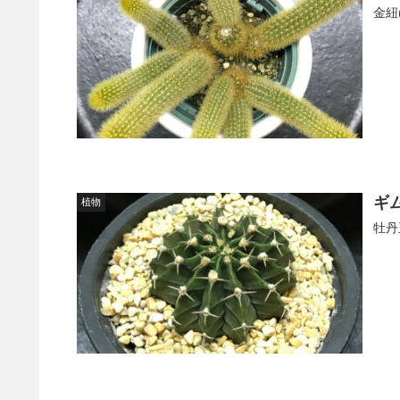
金紐
ギ
植物
牡丹