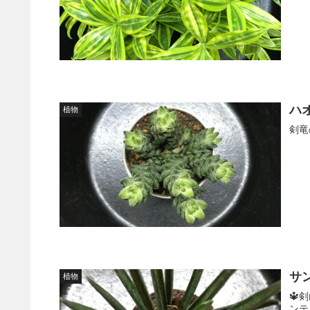
ハ
植物
剣竜
サ
植物
🔱
ンテ