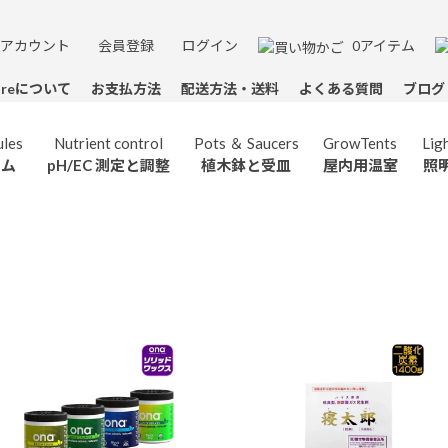
アカウント
会員登録
ログイン
0アイテム
toreについて
お支払方法
配送方法・送料
よくある質問
ブログ
les
Nutrient control
Pots ＆ Saucers
GrowTents
Lig
テム
pH/EC 測定と調整
植木鉢と受皿
屋内用温室
照
Boost
HESI
Terra Aquatica
Systems＆Modules
HOMEbox Ambient
Nutrient control
Growing Media
Pots＆Saucers
GHFeeding
剤
ヘシ
テラアクアティカ
水耕栽培システム
pH/EC測定と調整
ホームボックス
植木鉢と受皿
培地
GHフィーディング
Grove Bags
Environment
OUTLET
Lighting
Smelly Proof
キュアリングポーチ
アウトレット
照明用具
換気用具
ジップバッグ
ent
Advanced Hydro
Plant Support
Tama PlantFood
Measuring Tools
S
生剤
アドバンスドハイドロ
プラントサポート
タマプラントフード
計量器具
ス