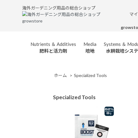
海外ガーデニング用品の総合ショップ
マイ
grows
Nutrients ＆ Additives
Media
Systems ＆ Modu
肥料と活力剤
培地
水耕栽培シス
BIOBIZZ
Integra 
バイオビズ
調湿
ホーム
>
Specialized Tools
Specialized Tools
CO2 Enrichm
CANNA
炭酸ガス発
キャナ