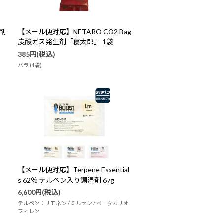
ONA
臭気中和剤
生剤
【メール便対応】NETARO CO2 Bag
炭酸ガス発生剤「寝太郎」 1袋
385円(税込)
バラ (1袋)
【メール便対応】Terpene Essential
s 62％ テルペン入り調湿剤 67g
6,600円(税込)
テルペン：リモネン / ミルセン / ベータカリオ
フィレン