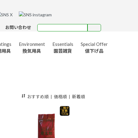
お問い合わせ
htings
Environment
Essentials
Special Offer
明用具
換気用具
園芸雑貨
値下げ品
Tightvac
保存容器
MAMMOTH
おすすめ順
|
価格順
|
新着順
マンモス
UPERthrive
ーパースライブ