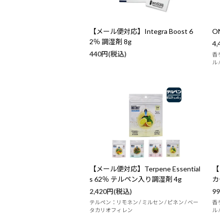
【メール便対応】Integra Boost 6
O
2％ 調湿剤 8g
4
440円(税込)
香
ル
【メール便対応】Terpene Essential
【
s 62％ テルペン入り調湿剤 4g
カ
2,420円(税込)
9
テルペン：リモネン / ミルセン / ピネン / ベー
香
タカリオフィレン
ル