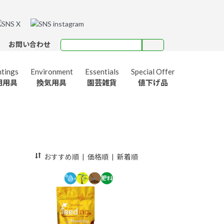
お問い合わせ
htings
Environment
Essentials
Special Offer
明用具
換気用具
園芸雑貨
値下げ品
Tightvac
保存容器
MAMMOTH
おすすめ順
|
価格順
|
新着順
マンモス
UPERthrive
ーパースライブ