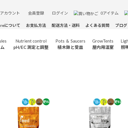
アカウント
会員登録
ログイン
0アイテム
toreについて
お支払方法
配送方法・送料
よくある質問
ブログ
les
Nutrient control
Pots ＆ Saucers
GrowTents
Lig
テム
pH/EC 測定と調整
植木鉢と受皿
屋内用温室
照
Boost
HESI
Terra Aquatica
Systems＆Modules
HOMEbox Ambient
Nutrient control
Growing Media
Pots＆Saucers
GHFeeding
剤
ヘシ
テラアクアティカ
水耕栽培システム
pH/EC測定と調整
ホームボックス
植木鉢と受皿
培地
GHフィーディング
Grove Bags
Environment
OUTLET
Lighting
Smelly Proof
キュアリングポーチ
アウトレット
照明用具
換気用具
ジップバッグ
ent
Advanced Hydro
Plant Support
Tama PlantFood
Measuring Tools
S
生剤
アドバンスドハイドロ
プラントサポート
タマプラントフード
計量器具
ス