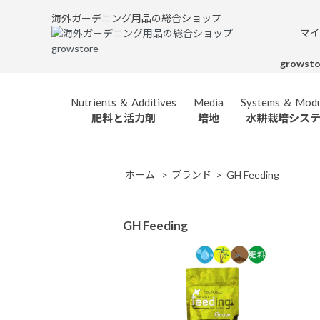
海外ガーデニング用品の総合ショップ
マイ
grows
Nutrients ＆ Additives
Media
Systems ＆ Modu
肥料と活力剤
培地
水耕栽培シス
BIOBIZZ
Integra 
バイオビズ
調湿
ホーム
>
ブランド
>
GH Feeding
GH Feeding
CO2 Enrichm
CANNA
炭酸ガス発
キャナ