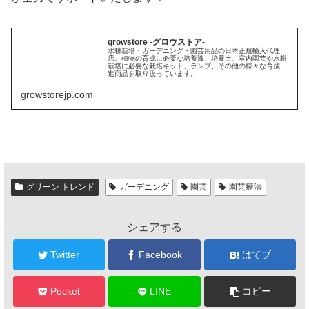
growstore -グロウストア-
水耕栽培・ガーデニング・園芸用品の日本正規輸入代理
店。植物の育成に必要な培養液、培養土、室内園芸や水耕
栽培に必要な栽培キット、ランプ、その他の様々な育成促
進商品を取り扱っています。
growstorejp.com
グリーン トレンド
ガーデニング
園芸
園芸療法
シェアする
Twitter
Facebook
はてブ
Pocket
LINE
コピー